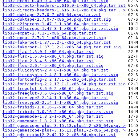
lib32-dconf-0.40.0-4-x86_64.pkg.tar.zst.sig
lib32-directx-headers-1.616.0-1-x86_64.pkg.tar.zst
lib32-directx-headers-1.616.0-1-x86_64.pkg.tar...>
lib32-duktape-2.7.0-7-x86_64.pkg.tar.zst
lib32-duktape-2.7.0-7-x86_64.pkg.tar.zst.sig
lib32-e2fsprogs-1.47.3-1-x86_64.pkg.tar.zst
lib32-e2fsprogs-1.47.3-1-x86_64.pkg.tar.zst.sig
lib32-expat-2.7.1-1-x86_64.pkg.tar.zst
lib32-expat-2.7.1-1-x86_64.pkg.tar.zst.sig
lib32-fakeroot-1.37.1.2-1-x86_64.pkg.tar.zst
lib32-fakeroot-1.37.1.2-1-x86_64.pkg.tar.zst.sig
lib32-flac-1.5.0-1-x86_64.pkg.tar.zst
lib32-flac-1.5.0-1-x86_64.pkg.tar.zst.sig
lib32-flex-2.6.4-5-x86_64.pkg.tar.zst
lib32-flex-2.6.4-5-x86_64.pkg.tar.zst.sig
lib32-fluidsynth-2.4.8-1-x86_64.pkg.tar.zst
lib32-fluidsynth-2.4.8-1-x86_64.pkg.tar.zst.sig
lib32-fontconfig-2:2.17.1-1-x86_64.pkg.tar.zst
lib32-fontconfig-2:2.17.1-1-x86_64.pkg.tar.zst.sig
lib32-freeglut-3.6.0-2-x86_64.pkg.tar.zst
lib32-freeglut-3.6.0-2-x86_64.pkg.tar.zst.sig
lib32-freetype2-2.14.1-1-x86_64.pkg.tar.zst
lib32-freetype2-2.14.1-1-x86_64.pkg.tar.zst.sig
lib32-fribidi-1.0.16-2-x86_64.pkg.tar.zst
lib32-fribidi-1.0.16-2-x86_64.pkg.tar.zst.sig
lib32-gamemode-1.8.2-1-x86_64.pkg.tar.zst
lib32-gamemode-1.8.2-1-x86_64.pkg.tar.zst.sig
lib32-gamescope-plus-3.15.13.plus1-2-x86_64.pkg..>
lib32-gamescope-plus-3.15.13.plus1-2-x86_64.pkg..>
lib32-gdk-pixbuf2-2.42.12-2-x86_64.pkg.tar.zst