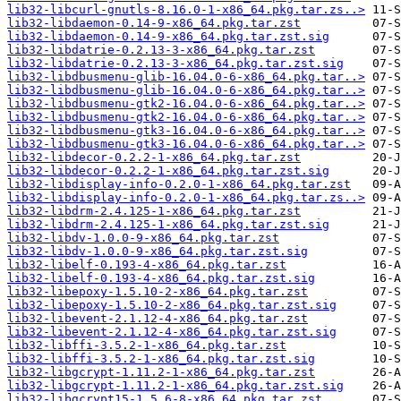
lib32-libcurl-gnutls-8.16.0-1-x86_64.pkg.tar.zs..>
lib32-libdaemon-0.14-9-x86_64.pkg.tar.zst
lib32-libdaemon-0.14-9-x86_64.pkg.tar.zst.sig
lib32-libdatrie-0.2.13-3-x86_64.pkg.tar.zst
lib32-libdatrie-0.2.13-3-x86_64.pkg.tar.zst.sig
lib32-libdbusmenu-glib-16.04.0-6-x86_64.pkg.tar..>
lib32-libdbusmenu-glib-16.04.0-6-x86_64.pkg.tar..>
lib32-libdbusmenu-gtk2-16.04.0-6-x86_64.pkg.tar..>
lib32-libdbusmenu-gtk2-16.04.0-6-x86_64.pkg.tar..>
lib32-libdbusmenu-gtk3-16.04.0-6-x86_64.pkg.tar..>
lib32-libdbusmenu-gtk3-16.04.0-6-x86_64.pkg.tar..>
lib32-libdecor-0.2.2-1-x86_64.pkg.tar.zst
lib32-libdecor-0.2.2-1-x86_64.pkg.tar.zst.sig
lib32-libdisplay-info-0.2.0-1-x86_64.pkg.tar.zst
lib32-libdisplay-info-0.2.0-1-x86_64.pkg.tar.zs..>
lib32-libdrm-2.4.125-1-x86_64.pkg.tar.zst
lib32-libdrm-2.4.125-1-x86_64.pkg.tar.zst.sig
lib32-libdv-1.0.0-9-x86_64.pkg.tar.zst
lib32-libdv-1.0.0-9-x86_64.pkg.tar.zst.sig
lib32-libelf-0.193-4-x86_64.pkg.tar.zst
lib32-libelf-0.193-4-x86_64.pkg.tar.zst.sig
lib32-libepoxy-1.5.10-2-x86_64.pkg.tar.zst
lib32-libepoxy-1.5.10-2-x86_64.pkg.tar.zst.sig
lib32-libevent-2.1.12-4-x86_64.pkg.tar.zst
lib32-libevent-2.1.12-4-x86_64.pkg.tar.zst.sig
lib32-libffi-3.5.2-1-x86_64.pkg.tar.zst
lib32-libffi-3.5.2-1-x86_64.pkg.tar.zst.sig
lib32-libgcrypt-1.11.2-1-x86_64.pkg.tar.zst
lib32-libgcrypt-1.11.2-1-x86_64.pkg.tar.zst.sig
lib32-libgcrypt15-1.5.6-8-x86_64.pkg.tar.zst