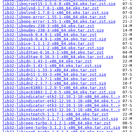
lib32-libgcrypt15-1.5.6-8-x86_64.pkg.tar.zst.sig
lib32-libglvnd-1.7.0-1-x86_64.pkg.tar.zst
lib32-libglvnd-1.7.0-1-x86_64.pkg.tar.zst.sig
lib32-libgpg-error-1.55-1-x86_64.pkg.tar.zst
lib32-libgpg-error-1.55-1-x86_64.pkg.tar.zst.sig
lib32-libgudev-238-3-x86_64.pkg.tar.zst
lib32-libgudev-238-3-x86_64.pkg.tar.zst.sig
lib32-libgusb-0.4.9-1-x86_64.pkg.tar.zst
lib32-libgusb-0.4.9-1-x86_64.pkg.tar.zst.sig
lib32-libice-1.1.1-2-x86_64.pkg.tar.zst
lib32-libice-1.1.1-2-x86_64.pkg.tar.zst.sig
lib32-libid3tag-0.16.3-1-x86_64.pkg.tar.zst
lib32-libid3tag-0.16.3-1-x86_64.pkg.tar.zst.sig
lib32-libidn-1.43-1-x86_64.pkg.tar.zst
lib32-libidn-1.43-1-x86_64.pkg.tar.zst.sig
lib32-libidn11-1.33-3-x86_64.pkg.tar.zst
lib32-libidn11-1.33-3-x86_64.pkg.tar.zst.sig
lib32-libidn2-2.3.7-1-x86_64.pkg.tar.zst
lib32-libidn2-2.3.7-1-x86_64.pkg.tar.zst.sig
lib32-libiec61883-1.2.0-5-x86_64.pkg.tar.zst
lib32-libiec61883-1.2.0-5-x86_64.pkg.tar.zst.sig
lib32-libindicator-gtk2-12.10.1-10-x86_64.pkg.t..>
lib32-libindicator-gtk2-12.10.1-10-x86_64.pkg.t..>
lib32-libindicator-gtk3-12.10.1-10-x86_64.pkg.t..>
lib32-libindicator-gtk3-12.10.1-10-x86_64.pkg.t..>
lib32-libinstpatch-1.1.7-1-x86_64.pkg.tar.zst
lib32-libinstpatch-1.1.7-1-x86_64.pkg.tar.zst.sig
lib32-libjpeg-turbo-3.1.2-1-x86_64.pkg.tar.zst
lib32-libjpeg-turbo-3.1.2-1-x86_64.pkg.tar.zst.sig
lib32-libjpeg6-turbo-1.5.3-3-x86_64.pkg.tar.zst