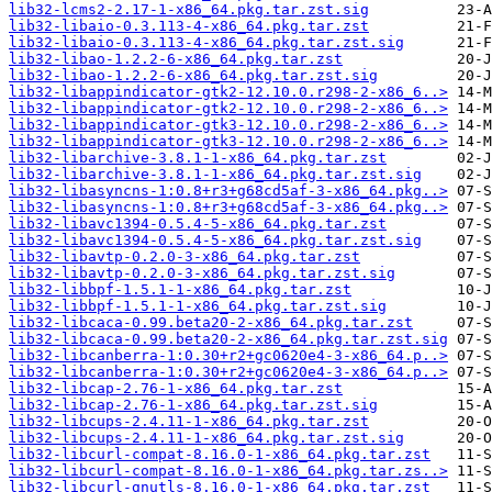
lib32-lcms2-2.17-1-x86_64.pkg.tar.zst.sig
lib32-libaio-0.3.113-4-x86_64.pkg.tar.zst
lib32-libaio-0.3.113-4-x86_64.pkg.tar.zst.sig
lib32-libao-1.2.2-6-x86_64.pkg.tar.zst
lib32-libao-1.2.2-6-x86_64.pkg.tar.zst.sig
lib32-libappindicator-gtk2-12.10.0.r298-2-x86_6..>
lib32-libappindicator-gtk2-12.10.0.r298-2-x86_6..>
lib32-libappindicator-gtk3-12.10.0.r298-2-x86_6..>
lib32-libappindicator-gtk3-12.10.0.r298-2-x86_6..>
lib32-libarchive-3.8.1-1-x86_64.pkg.tar.zst
lib32-libarchive-3.8.1-1-x86_64.pkg.tar.zst.sig
lib32-libasyncns-1:0.8+r3+g68cd5af-3-x86_64.pkg..>
lib32-libasyncns-1:0.8+r3+g68cd5af-3-x86_64.pkg..>
lib32-libavc1394-0.5.4-5-x86_64.pkg.tar.zst
lib32-libavc1394-0.5.4-5-x86_64.pkg.tar.zst.sig
lib32-libavtp-0.2.0-3-x86_64.pkg.tar.zst
lib32-libavtp-0.2.0-3-x86_64.pkg.tar.zst.sig
lib32-libbpf-1.5.1-1-x86_64.pkg.tar.zst
lib32-libbpf-1.5.1-1-x86_64.pkg.tar.zst.sig
lib32-libcaca-0.99.beta20-2-x86_64.pkg.tar.zst
lib32-libcaca-0.99.beta20-2-x86_64.pkg.tar.zst.sig
lib32-libcanberra-1:0.30+r2+gc0620e4-3-x86_64.p..>
lib32-libcanberra-1:0.30+r2+gc0620e4-3-x86_64.p..>
lib32-libcap-2.76-1-x86_64.pkg.tar.zst
lib32-libcap-2.76-1-x86_64.pkg.tar.zst.sig
lib32-libcups-2.4.11-1-x86_64.pkg.tar.zst
lib32-libcups-2.4.11-1-x86_64.pkg.tar.zst.sig
lib32-libcurl-compat-8.16.0-1-x86_64.pkg.tar.zst
lib32-libcurl-compat-8.16.0-1-x86_64.pkg.tar.zs..>
lib32-libcurl-gnutls-8.16.0-1-x86_64.pkg.tar.zst