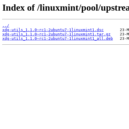
Index of /linuxmint/pool/upstre
../
xdg-utils_1.1.0~rc1-2ubuntu7-1linuxmint1.dsc
xdg-utils_1.1.0~rc1-2ubuntu7-1linuxmint1.tar.gz
xdg-utils_1.1.0~rc1-2ubuntu7-1linuxmint1_all.deb