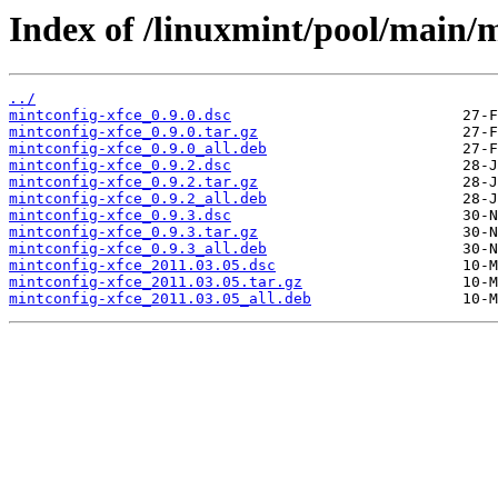
Index of /linuxmint/pool/main/m
../
mintconfig-xfce_0.9.0.dsc
mintconfig-xfce_0.9.0.tar.gz
mintconfig-xfce_0.9.0_all.deb
mintconfig-xfce_0.9.2.dsc
mintconfig-xfce_0.9.2.tar.gz
mintconfig-xfce_0.9.2_all.deb
mintconfig-xfce_0.9.3.dsc
mintconfig-xfce_0.9.3.tar.gz
mintconfig-xfce_0.9.3_all.deb
mintconfig-xfce_2011.03.05.dsc
mintconfig-xfce_2011.03.05.tar.gz
mintconfig-xfce_2011.03.05_all.deb